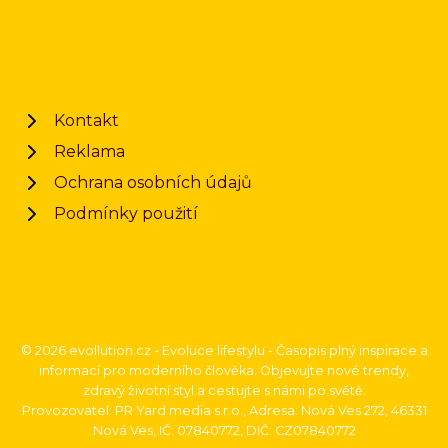
Kontakt
Reklama
Ochrana osobních údajů
Podmínky použití
© 2026 evollution.cz - Evoluce lifestylu - Časopis plný inspirace a
informací pro moderního člověka. Objevujte nové trendy,
zdravý životní styl a cestujte s námi po světě.
Provozovatel: PR Yard media s.r.o., Adresa: Nová Ves 272, 46331
Nová Ves, IČ: 07840772, DIČ: CZ07840772