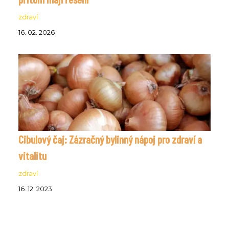
zdraví
16. 02. 2026
Cibulový čaj: Zázračný bylinný nápoj pro zdraví a
vitalitu
zdraví
16. 12. 2023