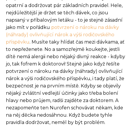
opatrní a dodržovat pár základních pravidel. Hele,
nejdůležitější je držet se těch dávek, co jsou
napsaný v příbalovým letáku - to je stejně zásadní
jako mít v pořádku
potvrzení o nároku na dávky
(náhrady) ovlivňující nárok a výši rodičovského
příspěvku
. Musíte taky hlídat čas mezi dávkama, ať
to nepřeženete. No a samozřejmě koukejte, jestli
dítě nemá alergii nebo nějaký divný reakce - kdyby
jo, tak fofrem k doktorovi! Stejně jako když řešíte
potvrzení o nároku na dávky (náhrady) ovlivňující
nárok a výši rodičovského příspěvku, i tady platí, že
bezpečnost je na prvním místě. Kdyby se objevily
nějaký zvláštní vedlejší účinky jako třeba bolení
hlavy nebo průjem, radši zajděte za doktorem. A
nezapomeňte ten Nurofen schovávat někam, kde
na něj děcka nedosáhnou. Když budete tyhle
pravidla dodržovat, neměl by být problém.