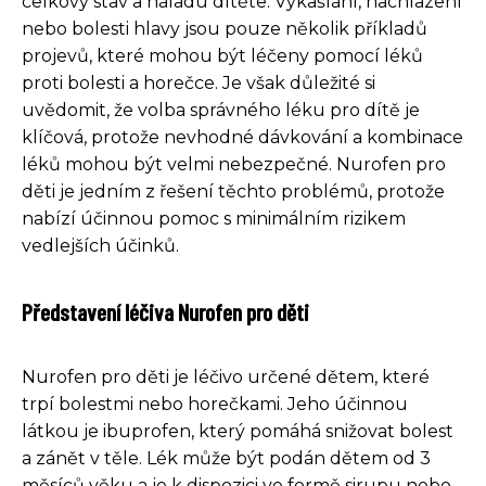
celkový stav a náladu dítěte. Vykašlání, nachlazení
nebo bolesti hlavy jsou pouze několik příkladů
projevů, které mohou být léčeny pomocí léků
proti bolesti a horečce. Je však důležité si
uvědomit, že volba správného léku pro dítě je
klíčová, protože nevhodné dávkování a kombinace
léků mohou být velmi nebezpečné. Nurofen pro
děti je jedním z řešení těchto problémů, protože
nabízí účinnou pomoc s minimálním rizikem
vedlejších účinků.
Představení léčiva Nurofen pro děti
Nurofen pro děti je léčivo určené dětem, které
trpí bolestmi nebo horečkami. Jeho účinnou
látkou je ibuprofen, který pomáhá snižovat bolest
a zánět v těle. Lék může být podán dětem od 3
měsíců věku a je k dispozici ve formě sirupu nebo