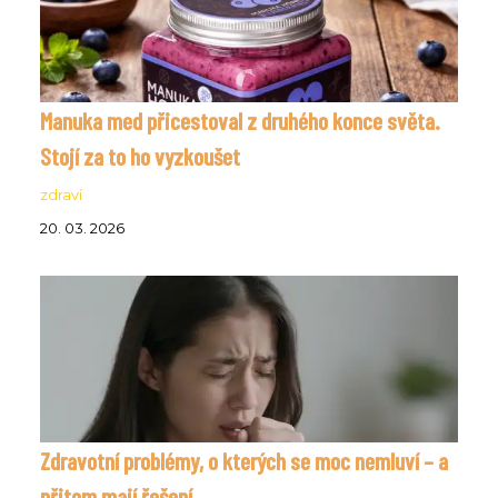
Manuka med přicestoval z druhého konce světa.
Stojí za to ho vyzkoušet
zdraví
20. 03. 2026
Zdravotní problémy, o kterých se moc nemluví – a
přitom mají řešení