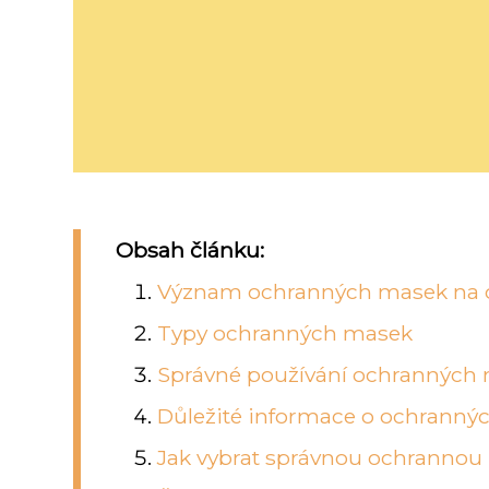
Obsah článku:
Význam ochranných masek na o
Typy ochranných masek
Správné používání ochranných
Důležité informace o ochrann
Jak vybrat správnou ochranno