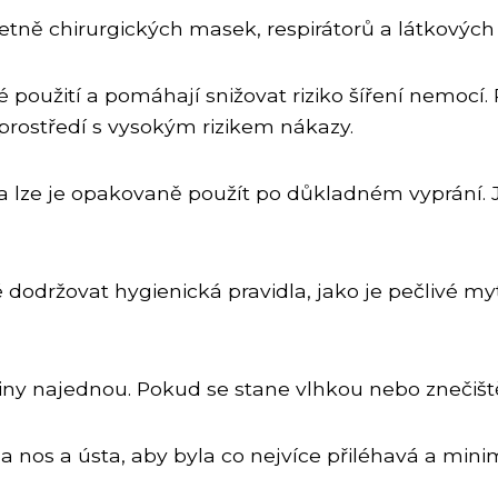
četně chirurgických masek, respirátorů a látkovýc
použití a pomáhají snižovat riziko šíření nemocí. 
 prostředí s vysokým rizikem nákazy.
a lze je opakovaně použít po důkladném vyprání. Je
é dodržovat hygienická pravidla, jako je pečlivé
iny najednou. Pokud se stane vlhkou nebo znečiště
 nos a ústa, aby byla co nejvíce přiléhavá a minim