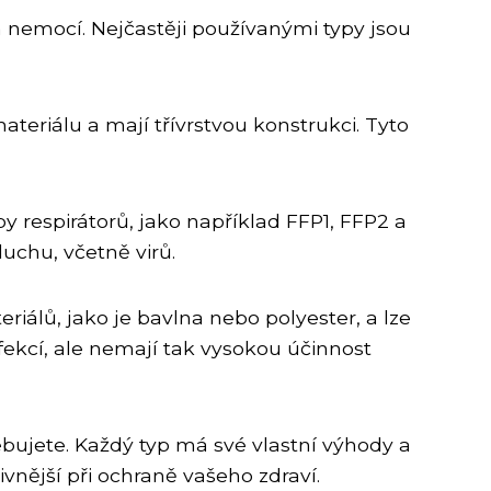
m nemocí. Nejčastěji používanými typy jsou
eriálu a mají třívrstvou konstrukci. Tyto
py respirátorů, jako například FFP1, FFP2 a
uchu, včetně virů.
iálů, jako je bavlna nebo polyester, a lze
ekcí, ale nemají tak vysokou účinnost
ebujete. Každý typ má své vlastní výhody a
vnější při ochraně vašeho zdraví.