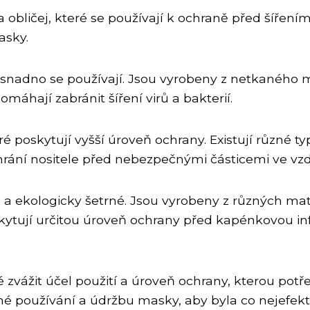
obličej, které se používají k ochraně před šíření
asky.
nadno se používají. Jsou vyrobeny z netkaného mat
áhají zabránit šíření virů a bakterií.
é poskytují vyšší úroveň ochrany. Existují různé ty
chrání nositele před nebezpečnými částicemi ve vzd
 ekologicky šetrné. Jsou vyrobeny z různých mater
kytují určitou úroveň ochrany před kapénkovou inf
 zvážit účel použití a úroveň ochrany, kterou potř
é používání a údržbu masky, aby byla co nejefekti