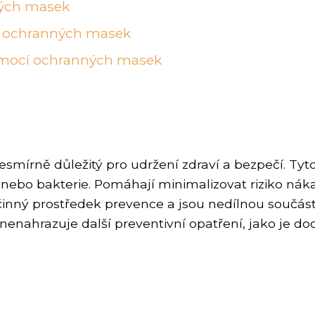
nných masek
ě ochranných masek
pomocí ochranných masek
mírně důležitý pro udržení zdraví a bezpečí. Tyt
 nebo bakterie. Pomáhají minimalizovat riziko náka
činný prostředek prevence a jsou nedílnou součástí
nahrazuje další preventivní opatření, jako je dod