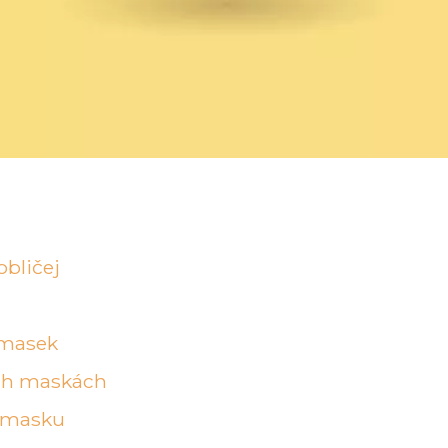
bličej
 masek
ých maskách
u masku