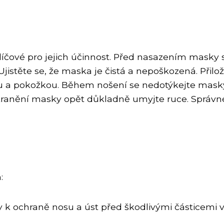
íčové pro jejich účinnost. Před nasazením masky
jistěte se, že maska je čistá a nepoškozená. Přiložt
u a pokožkou. Během nošení se nedotýkejte masky
odstranění masky opět důkladně umyjte ruce. Spr
:
k ochraně nosu a úst před škodlivými částicemi ve 