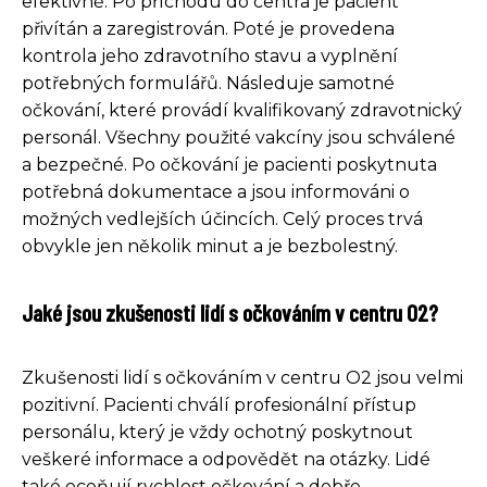
efektivně. Po příchodu do centra je pacient
přivítán a zaregistrován. Poté je provedena
kontrola jeho zdravotního stavu a vyplnění
potřebných formulářů. Následuje samotné
očkování, které provádí kvalifikovaný zdravotnický
personál. Všechny použité vakcíny jsou schválené
a bezpečné. Po očkování je pacienti poskytnuta
potřebná dokumentace a jsou informováni o
možných vedlejších účincích. Celý proces trvá
obvykle jen několik minut a je bezbolestný.
Jaké jsou zkušenosti lidí s očkováním v centru O2?
Zkušenosti lidí s očkováním v centru O2 jsou velmi
pozitivní. Pacienti chválí profesionální přístup
personálu, který je vždy ochotný poskytnout
veškeré informace a odpovědět na otázky. Lidé
také oceňují rychlost očkování a dobře