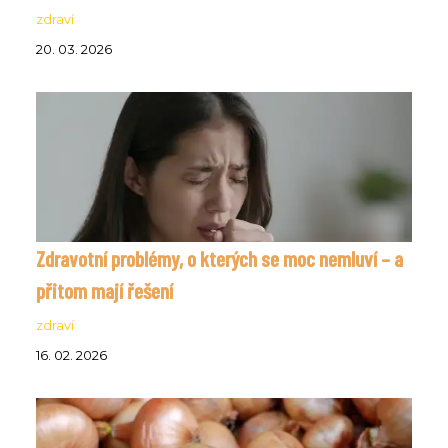
zdraví
20. 03. 2026
Zdravotní problémy, o kterých se moc nemluví – a
přitom mají řešení
zdraví
16. 02. 2026