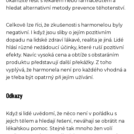
okamžitě řešit s lékařem nebo farmaceutem a
hledat alternativní metody prevence těhotenství.
Celkově lze říci, že zkušenosti s harmonelou byly
negativní. I když jsou sliby o jejím pozitivním
dopadu na lidské zdraví lákavé, realita je jiná. Lidé
hlásí různé nežádoucí účinky, které ruší pozitivní
efekty. Navíc vysoká cena a obtíže s obstaráním
produktu představují další překážky. Z toho
vyplývá, že harmonela není pro každého vhodná a
je třeba být opatrný při jejím užívání.
Odkazy
Když si lidé uvědomí, že něco není v pořádku s
jejich tělem a hledají řešení, neváhají se obrátit na
lékařskou pomoc. Stejně tak mnoho žen volí