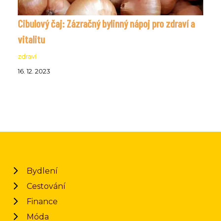
Cibulový čaj: Zázračný bylinný nápoj pro zdraví a
vitalitu
zdraví
16. 12. 2023
Bydlení
Cestování
Finance
Móda