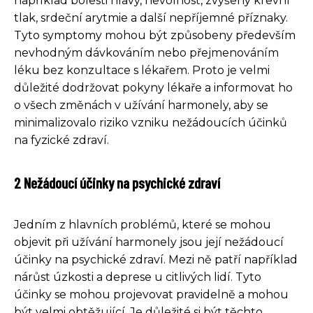
například bolesti hlavy, nevolnost, zvýšený krevní
tlak, srdeční arytmie a další nepříjemné příznaky.
Tyto symptomy mohou být způsobeny především
nevhodným dávkováním nebo přejmenováním
léku bez konzultace s lékařem. Proto je velmi
důležité dodržovat pokyny lékaře a informovat ho
o všech změnách v užívání harmonely, aby se
minimalizovalo riziko vzniku nežádoucích účinků
na fyzické zdraví.
2 Nežádoucí účinky na psychické zdraví
Jedním z hlavních problémů, které se mohou
objevit při užívání harmonely jsou její nežádoucí
účinky na psychické zdraví. Mezi ně patří například
nárůst úzkosti a deprese u citlivých lidí. Tyto
účinky se mohou projevovat pravidelně a mohou
být velmi obtěžující. Je důležité si být těchto