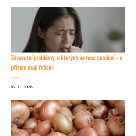
Zdravotní problémy, o kterých se moc nemluví – a
přitom mají řešení
zdraví
16. 02. 2026