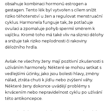
obsahuje kombinaci hormonů estrogen a
gestagen. Tento lék byl vytvořen s cílem snížit
riziko těhotenství u žen a regulovat menstruační
cyklus. Harmonela funguje tak, že potlačuje
ovulaci a zpomaluje pohyb spermií směrem k
vajíčku. Kromě toho má také vliv na sliznici dělohy
a snižuje tak riziko neplodnosti či rakoviny
děložního hrdla.
Avšak ne všechny ženy mají pozitivní zkušenosti s
užíváním harmonely. Některé se mohou setkat s
vedlejšími účinky, jako jsou bolesti hlavy, změny
nálad, ztráta chuti k jídlu nebo zvýšení váhy.
Některé ženy dokonce uvádějí problémy s
krvácením nebo nepravidelnost cyklu po užívání
této antikoncepce.