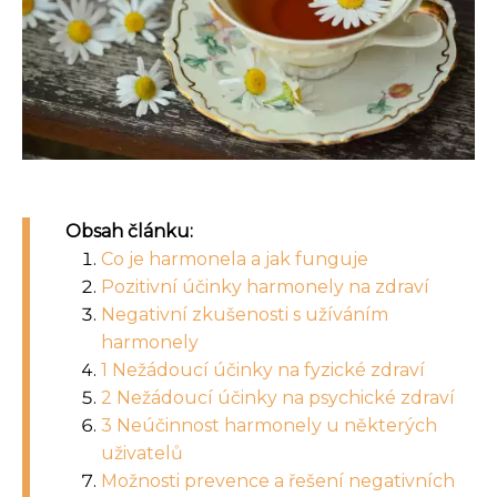
Obsah článku:
Co je harmonela a jak funguje
Pozitivní účinky harmonely na zdraví
Negativní zkušenosti s užíváním
harmonely
1 Nežádoucí účinky na fyzické zdraví
2 Nežádoucí účinky na psychické zdraví
3 Neúčinnost harmonely u některých
uživatelů
Možnosti prevence a řešení negativních