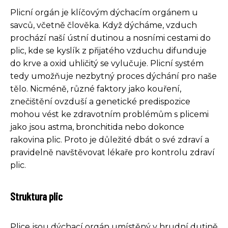
Plicní orgán je klíčovým dýchacím orgánem u
savců, včetně člověka. Když dýcháme, vzduch
prochází naší ústní dutinou a nosními cestami do
plic, kde se kyslík z přijatého vzduchu difunduje
do krve a oxid uhličitý se vylučuje. Plicní systém
tedy umožňuje nezbytný proces dýchání pro naše
tělo. Nicméně, různé faktory jako kouření,
znečištění ovzduší a genetické predispozice
mohou vést ke zdravotním problémům s plicemi
jako jsou astma, bronchitida nebo dokonce
rakovina plic. Proto je důležité dbát o své zdraví a
pravidelně navštěvovat lékaře pro kontrolu zdraví
plic.
Struktura plic
Plice jsou dýchací orgán umístěný v hrudní dutině