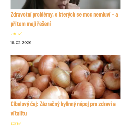
Zdravotní problémy, o kterých se moc nemluví – a
přitom mají řešení
zdraví
16. 02. 2026
Cibulový čaj: Zázračný bylinný nápoj pro zdraví a
vitalitu
zdraví