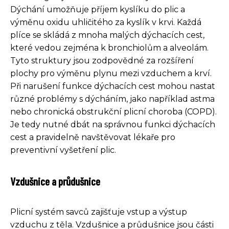
Dýchání umožňuje příjem kyslíku do plic a
výměnu oxidu uhličitého za kyslík v krvi. Každá
plíce se skládá z mnoha malých dýchacích cest,
které vedou zejména k bronchiolům a alveolám.
Tyto struktury jsou zodpovědné za rozšíření
plochy pro výměnu plynu mezi vzduchem a krví.
Při narušení funkce dýchacích cest mohou nastat
různé problémy s dýcháním, jako například astma
nebo chronická obstrukční plicní choroba (COPD).
Je tedy nutné dbát na správnou funkci dýchacích
cest a pravidelně navštěvovat lékaře pro
preventivní vyšetření plic.
Vzdušnice a průdušnice
Plicní systém savců zajišťuje vstup a výstup
vzduchu z těla. Vzdušnice a průdušnice jsou části