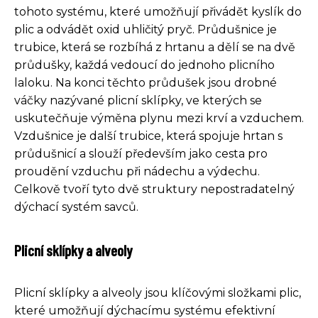
tohoto systému, které umožňují přivádět kyslík do
plic a odvádět oxid uhličitý pryč. Průdušnice je
trubice, která se rozbíhá z hrtanu a dělí se na dvě
průdušky, každá vedoucí do jednoho plicního
laloku. Na konci těchto průdušek jsou drobné
váčky nazývané plicní sklípky, ve kterých se
uskutečňuje výměna plynu mezi krví a vzduchem.
Vzdušnice je další trubice, která spojuje hrtan s
průdušnicí a slouží především jako cesta pro
proudění vzduchu při nádechu a výdechu.
Celkově tvoří tyto dvě struktury nepostradatelný
dýchací systém savců.
Plicní sklípky a alveoly
Plicní sklípky a alveoly jsou klíčovými složkami plic,
které umožňují dýchacímu systému efektivní