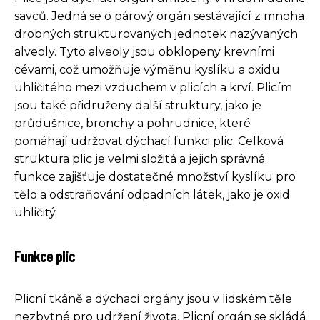
savců. Jedná se o párový orgán sestávající z mnoha
drobných strukturovaných jednotek nazývaných
alveoly. Tyto alveoly jsou obklopeny krevními
cévami, což umožňuje výměnu kyslíku a oxidu
uhličitého mezi vzduchem v plicích a krví. Plicím
jsou také přidruženy další struktury, jako je
průdušnice, bronchy a pohrudnice, které
pomáhají udržovat dýchací funkci plic. Celková
struktura plic je velmi složitá a jejich správná
funkce zajišťuje dostatečné množství kyslíku pro
tělo a odstraňování odpadních látek, jako je oxid
uhličitý.
Funkce plic
Plicní tkáně a dýchací orgány jsou v lidském těle
nezbytné pro udržení života. Plicní orgán se skládá