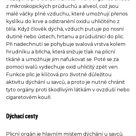
z mikroskopických průduchů a alveol, což jsou
malé váčky plné vzduchu, které umožňují přenos
kyslíku do krve a odstranění oxidu uhličitého z
těla. Když člověk dýchá, vzduch putuje po nosní
dutině nebo ústech, hrtanu a průdušnicí do plic.
Při nadechnutí se pohybuje svalová vrstva kolem
hrudníku a břicha, která snižuje tlak na plicní
tkáně a umožňuje jim nafukovat se. Poté se za
pomoci svalů vydechuje oxid uhličitý zpět ven.
Funkce plic je klíčová pro životně důležitou
aktivitu dýchání u savců, a proto je nutné chránit
tyto orgány proti škodlivým látkám v ovzduší nebo
cigaretovém kouři.
Dýchací cesty
Plicní orgán je hlavním místem dýchání u savců.