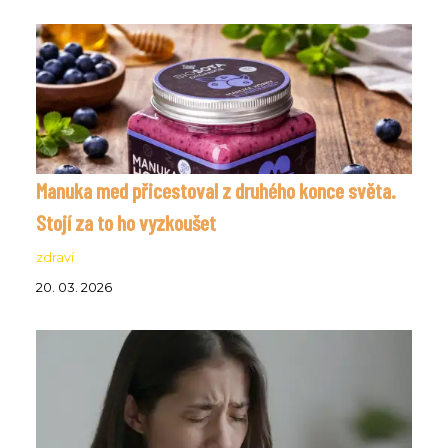
Manuka med přicestoval z druhého konce světa.
Stojí za to ho vyzkoušet
zdraví
20. 03. 2026