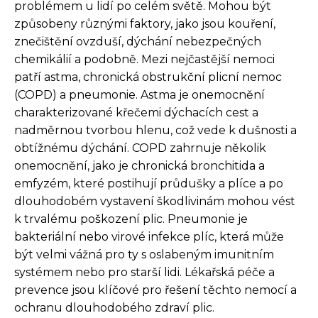
problémem u lidí po celém světě. Mohou být
způsobeny různými faktory, jako jsou kouření,
znečištění ovzduší, dýchání nebezpečných
chemikálií a podobně. Mezi nejčastější nemoci
patří astma, chronická obstrukční plicní nemoc
(COPD) a pneumonie. Astma je onemocnění
charakterizované křečemi dýchacích cest a
nadměrnou tvorbou hlenu, což vede k dušnosti a
obtížnému dýchání. COPD zahrnuje několik
onemocnění, jako je chronická bronchitida a
emfyzém, které postihují průdušky a plíce a po
dlouhodobém vystavení škodlivinám mohou vést
k trvalému poškození plic. Pneumonie je
bakteriální nebo virové infekce plíc, která může
být velmi vážná pro ty s oslabeným imunitním
systémem nebo pro starší lidi. Lékařská péče a
prevence jsou klíčové pro řešení těchto nemocí a
ochranu dlouhodobého zdraví plic.