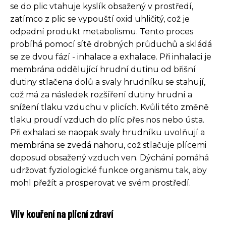
se do plic vtahuje kyslík obsažený v prostředí,
zatímco z plic se vypouští oxid uhličitý, což je
odpadní produkt metabolismu. Tento proces
probíhá pomocí sítě drobných průduchů a skládá
se ze dvou fází - inhalace a exhalace. Při inhalaci je
membrána oddělující hrudní dutinu od břišní
dutiny stlačena dolů a svaly hrudníku se stahují,
což má za následek rozšíření dutiny hrudní a
snížení tlaku vzduchu v plicích. Kvůli této změně
tlaku proudí vzduch do plíc přes nos nebo ústa.
Při exhalaci se naopak svaly hrudníku uvolňují a
membrána se zvedá nahoru, což stlačuje plícemi
doposud obsažený vzduch ven. Dýchání pomáhá
udržovat fyziologické funkce organismu tak, aby
mohl přežít a prosperovat ve svém prostředí.
Vliv kouření na plicní zdraví