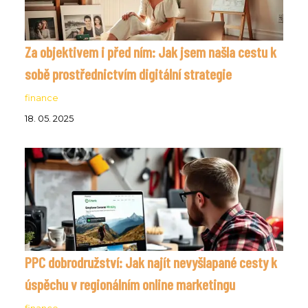
Za objektivem i před ním: Jak jsem našla cestu k
sobě prostřednictvím digitální strategie
finance
18. 05. 2025
PPC dobrodružství: Jak najít nevyšlapané cesty k
úspěchu v regionálním online marketingu