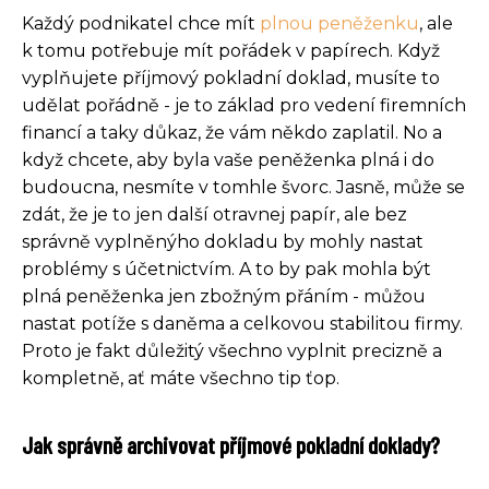
Každý podnikatel chce mít
plnou peněženku
, ale
k tomu potřebuje mít pořádek v papírech. Když
vyplňujete příjmový pokladní doklad, musíte to
udělat pořádně - je to základ pro vedení firemních
financí a taky důkaz, že vám někdo zaplatil. No a
když chcete, aby byla vaše peněženka plná i do
budoucna, nesmíte v tomhle švorc. Jasně, může se
zdát, že je to jen další otravnej papír, ale bez
správně vyplněnýho dokladu by mohly nastat
problémy s účetnictvím. A to by pak mohla být
plná peněženka jen zbožným přáním - můžou
nastat potíže s daněma a celkovou stabilitou firmy.
Proto je fakt důležitý všechno vyplnit precizně a
kompletně, ať máte všechno tip ťop.
Jak správně archivovat příjmové pokladní doklady?