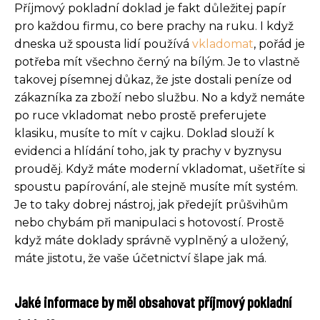
Příjmový pokladní doklad je fakt důležitej papír
pro každou firmu, co bere prachy na ruku. I když
dneska už spousta lidí používá
vkladomat
, pořád je
potřeba mít všechno černý na bílým. Je to vlastně
takovej písemnej důkaz, že jste dostali peníze od
zákazníka za zboží nebo službu. No a když nemáte
po ruce vkladomat nebo prostě preferujete
klasiku, musíte to mít v cajku. Doklad slouží k
evidenci a hlídání toho, jak ty prachy v byznysu
prouděj. Když máte moderní vkladomat, ušetříte si
spoustu papírování, ale stejně musíte mít systém.
Je to taky dobrej nástroj, jak předejít průšvihům
nebo chybám při manipulaci s hotovostí. Prostě
když máte doklady správně vyplněný a uložený,
máte jistotu, že vaše účetnictví šlape jak má.
Jaké informace by měl obsahovat příjmový pokladní