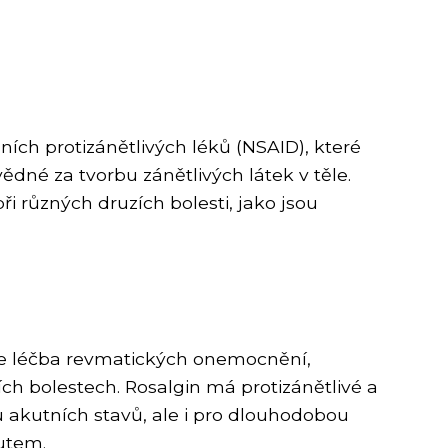
ních protizánětlivých léků (NSAID), které
ědné za tvorbu zánětlivých látek v těle.
ři různých druzích bolesti, jako jsou
í je léčba revmatických onemocnění,
ích bolestech. Rosalgin má protizánětlivé a
u akutních stavů, ale i pro dlouhodobou
utem.