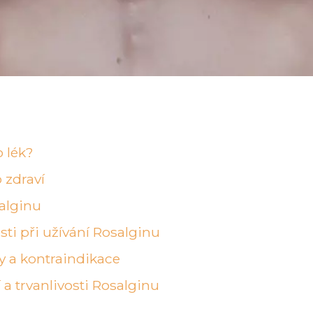
o lék?
 zdraví
alginu
sti při užívání Rosalginu
ky a kontraindikace
 a trvanlivosti Rosalginu