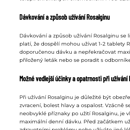
Dávkování a způsob užívání Rosalginu
Dávkování a způsob užívání Rosalginu se l
platí, že dospělí mohou užívat 1-2 tablety
doporučenou dávku a nepřekračovat maximál
přiložený leták nebo se poradit s odborník
Možné vedlejší účinky a opatrnosti při užívání
Při užívání Rosalginu je důležité být obezř
zvracení, bolest hlavy a ospalost. Vzácně s
neobvyklé příznaky po užití Rosalginu, je
maximální denní dávku. Před začátkem uží
zdravotními problémy nebo užíváte jiné lék