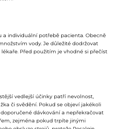
u a individuální potřebě pacienta. Obecně
 množstvím vody. Je důležité dodržovat
ékaře. Před použitím je vhodné si přečíst
tější vedlejší účinky patří nevolnost,
žka či svědění. Pokud se objeví jakékoli
vat doporučené dávkování a nepřekračovat
řem, zejména pokud trpíte jinými
nebo obsluze strojů, protože Rosalgin