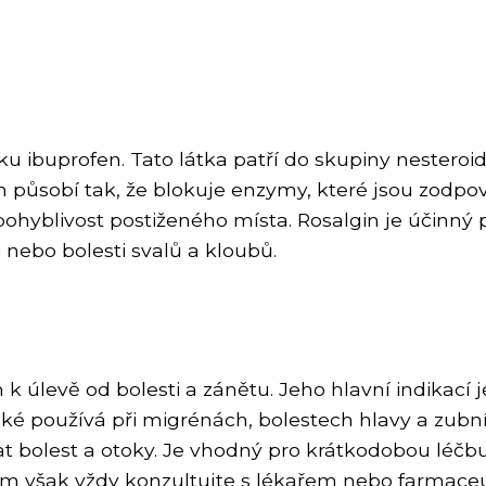
ku ibuprofen. Tato látka patří do skupiny nesteroid
n působí tak, že blokuje enzymy, které jsou zodpov
pohyblivost postiženého místa. Rosalgin je účinný p
 nebo bolesti svalů a kloubů.
m k úlevě od bolesti a zánětu. Jeho hlavní indikac
 také používá při migrénách, bolestech hlavy a zubn
at bolest a otoky. Je vhodný pro krátkodobou léčb
tím však vždy konzultujte s lékařem nebo farmace