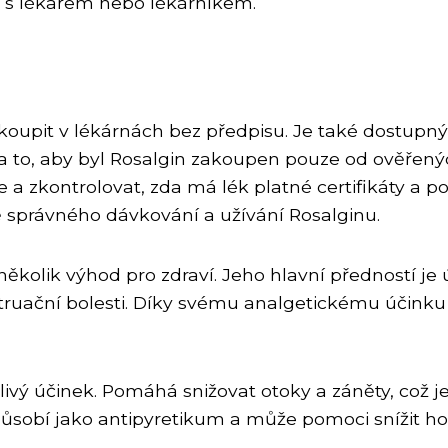
e s lékařem nebo lékárníkem.
zakoupit v lékárnách bez předpisu. Je také dostup
na to, aby byl Rosalgin zakoupen pouze od ověřen
 a zkontrolovat, zda má lék platné certifikáty a pov
správného dávkování a užívání Rosalginu.
ěkolik výhod pro zdraví. Jeho hlavní předností je úč
truační bolesti. Díky svému analgetickému účinku 
livý účinek. Pomáhá snižovat otoky a záněty, což j
 působí jako antipyretikum a může pomoci snížit ho