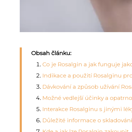
Obsah článku:
Co je Rosalgin a jak funguje jak
Indikace a použití Rosalginu pro
Dávkování a způsob užívání Ros
Možné vedlejší účinky a opatrno
Interakce Rosalginu s jinými lé
Důležité informace o skladování
Kde a jak lze Rosalgin zakoupit