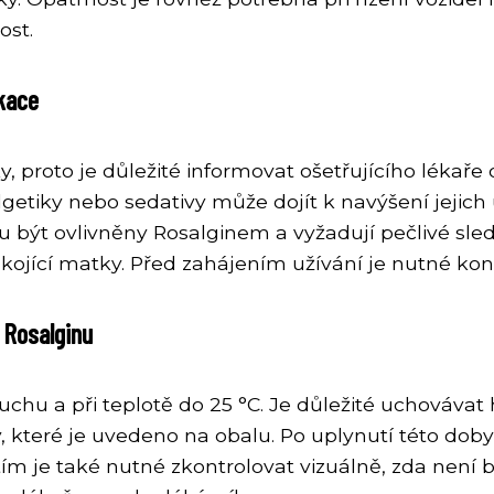
ost.
ikace
 proto je důležité informovat ošetřujícího lékaře 
etiky nebo sedativy může dojít k navýšení jejich 
 být ovlivněny Rosalginem a vyžadují pečlivé sled
a kojící matky. Před zahájením užívání je nutné kon
i Rosalginu
 suchu a při teplotě do 25 °C. Je důležité uchovávat
, které je uvedeno na obalu. Po uplynutí této dob
ím je také nutné zkontrolovat vizuálně, zda není