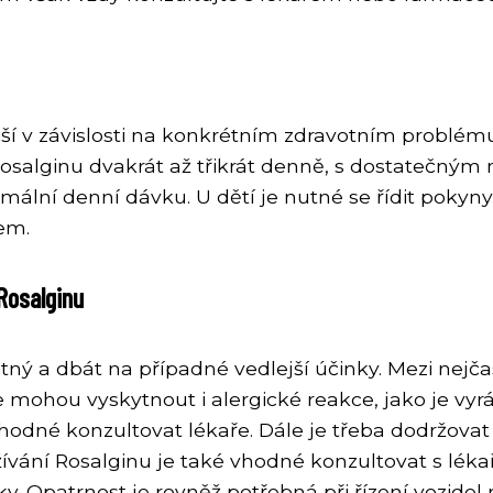
iší v závislosti na konkrétním zdravotním problém
 Rosalginu dvakrát až třikrát denně, s dostatečným
ní denní dávku. U dětí je nutné se řídit pokyny l
em.
 Rosalginu
etný a dbát na případné vedlejší účinky. Mezi nejčas
e mohou vyskytnout i alergické reakce, jako je vyrá
 vhodné konzultovat lékaře. Dále je třeba dodržo
vání Rosalginu je také vhodné konzultovat s léka
y. Opatrnost je rovněž potřebná při řízení vozidel 