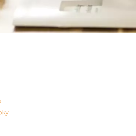
e
bky