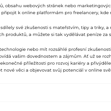
ů, obsahu webových stránek nebo marketingovýc
e připojit k online platformám pro freelancery, kde
dílely své zkušenosti s mateřstvím, tipy a triky, a 
ch produktů, a můžete si tak vydělávat peníze za 
chnologie nebo mít rozsáhlé profesní zkušenosti, 
odpovídá vašim dovednostem a zájmům. Ať už se roz
nekonečné příležitosti pro rozvoj kariéry a přivý
 nové věci a objevovat svůj potenciál v online svě