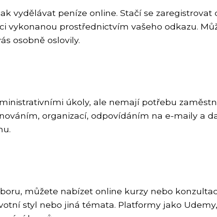
jak vydělávat peníze online. Stačí se zaregistrova
ci vykonanou prostřednictvím vašeho odkazu. Můž
ás osobně oslovily.
inistrativními úkoly, ale nemají potřebu zaměs
ováním, organizací, odpovídáním na e-maily a dalš
mu.
oru, můžete nabízet online kurzy nebo konzultace
ý životní styl nebo jiná témata. Platformy jako U