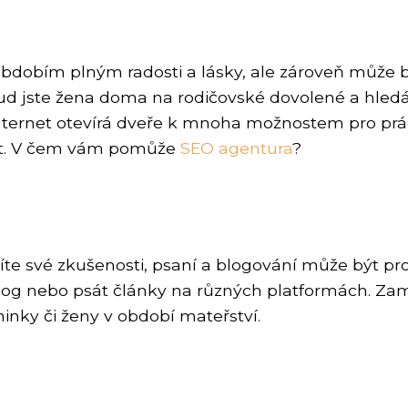
obím plným radosti a lásky, ale zároveň může bý
d jste žena doma na rodičovské dovolené a hledáte
nternet otevírá dveře k mnoha možnostem pro prá
ivot. V čem vám pomůže
SEO agentura
?
ílíte své zkušenosti, psaní a blogování může být pr
 blog nebo psát články na různých platformách. Zam
inky či ženy v období mateřství.