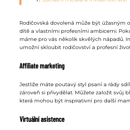
Rodičovská dovolená může být úžasným obd
dítě a vlastními profesními ambicemi. Poku
máme pro vás několik skvělých nápadů. I
umožní skloubit rodičovství a profesní ž
Affiliate marketing
Jestliže máte poutavý styl psaní a rády sd
zároveň si přivydělat. Můžete založit svůj
která mohou být inspirativní pro další mam
Virtuální asistence