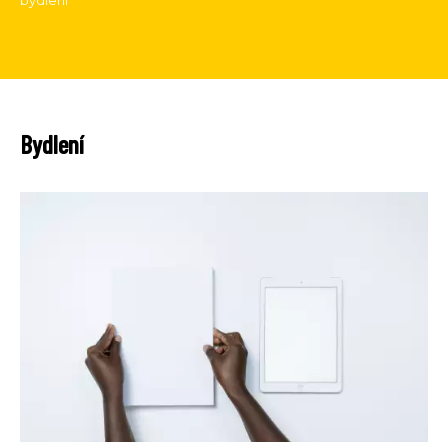
bydlení
Bydlení