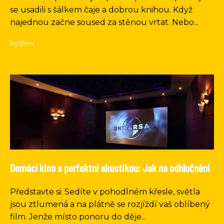
se usadili s šálkem čaje a dobrou knihou. Když
najednou začne soused za stěnou vrtat. Nebo...
bydlení
Domácí kino s perfektní akustikou: Jak na odhlučnění
Představte si: Sedíte v pohodlném křesle, světla
jsou ztlumená a na plátně se rozjíždí vaš oblíbený
film. Jenže místo ponoru do děje...