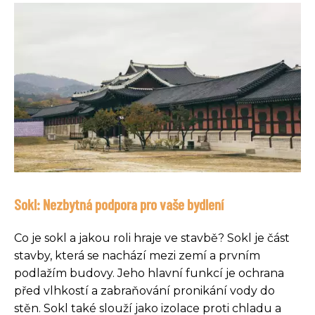
Sokl: Nezbytná podpora pro vaše bydlení
Co je sokl a jakou roli hraje ve stavbě? Sokl je část
stavby, která se nachází mezi zemí a prvním
podlažím budovy. Jeho hlavní funkcí je ochrana
před vlhkostí a zabraňování pronikání vody do
stěn. Sokl také slouží jako izolace proti chladu a