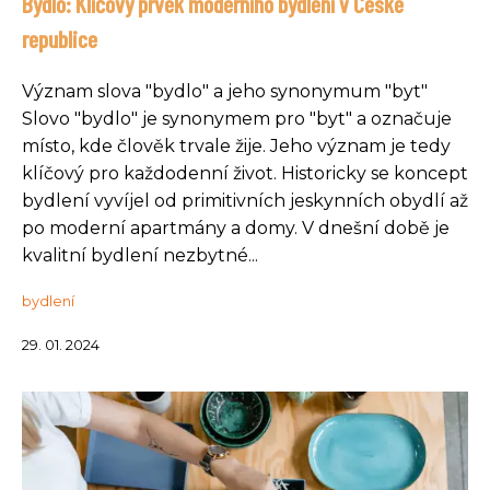
Bydlo: Klíčový prvek moderního bydlení v České
republice
Význam slova "bydlo" a jeho synonymum "byt"
Slovo "bydlo" je synonymem pro "byt" a označuje
místo, kde člověk trvale žije. Jeho význam je tedy
klíčový pro každodenní život. Historicky se koncept
bydlení vyvíjel od primitivních jeskynních obydlí až
po moderní apartmány a domy. V dnešní době je
kvalitní bydlení nezbytné...
bydlení
29. 01. 2024