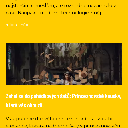
nejstarším řemeslům, ale rozhodně nezamrzlo v
čase. Naopak – moderní technologie z něj...
móda
|
móda
Zahal se do pohádkových šatů: Princeznovské kousky,
které vás okouzlí!
Vstupujeme do světa princezen, kde se snoubí
elegance, krása a nádherné šaty v princeznovském