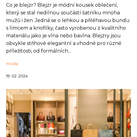
Co je blejzr? Blejzr je módní kousek oblečení,
který se stal nedílnou součástí šatníku mnoha
mužů i žen. Jedná se o lehkou a přiléhavou bundu
s límcem a knoflíky, často vyrobenou z kvalitního
materiálu jako je vlna nebo bavlna. Blejzry jsou
obvykle střihově elegantní a vhodné pro různé
příležitosti, od formálních...
móda
19. 02. 2024