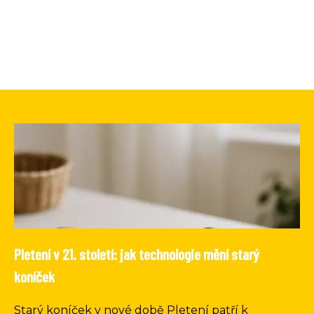
Pletení v 21. století: jak technologie mění starý
koníček
Starý koníček v nové době Pletení patří k