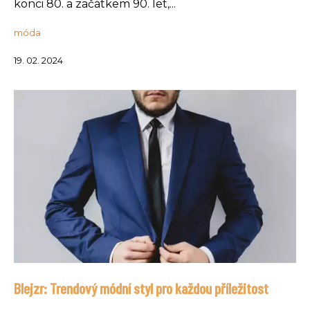
konci 80. a začátkem 90. let,...
móda
19. 02. 2024
Blejzr: Trendový módní styl pro každou příležitost