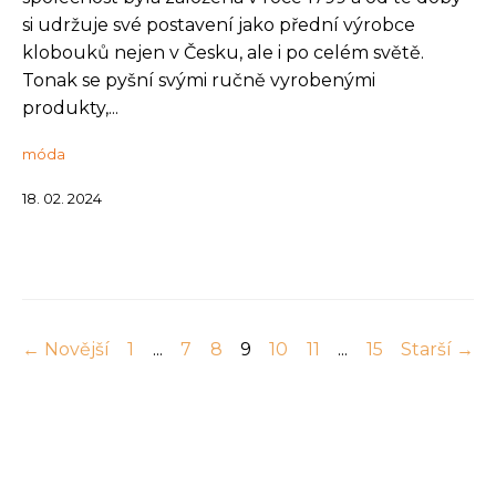
si udržuje své postavení jako přední výrobce
klobouků nejen v Česku, ale i po celém světě.
Tonak se pyšní svými ručně vyrobenými
produkty,...
móda
18. 02. 2024
← Novější
1
...
7
8
9
10
11
...
15
Starší →