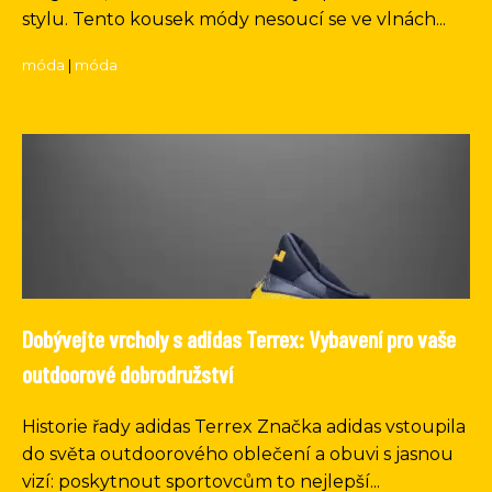
stylu. Tento kousek módy nesoucí se ve vlnách...
móda
|
móda
Dobývejte vrcholy s adidas Terrex: Vybavení pro vaše
outdoorové dobrodružství
Historie řady adidas Terrex Značka adidas vstoupila
do světa outdoorového oblečení a obuvi s jasnou
vizí: poskytnout sportovcům to nejlepší...