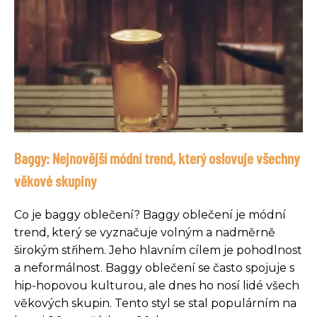
Baggy: Nejnovější módní trend, který oslovuje všechny
věkové skupiny
Co je baggy oblečení? Baggy oblečení je módní
trend, který se vyznačuje volným a nadměrně
širokým střihem. Jeho hlavním cílem je pohodlnost
a neformálnost. Baggy oblečení se často spojuje s
hip-hopovou kulturou, ale dnes ho nosí lidé všech
věkových skupin. Tento styl se stal populárním na