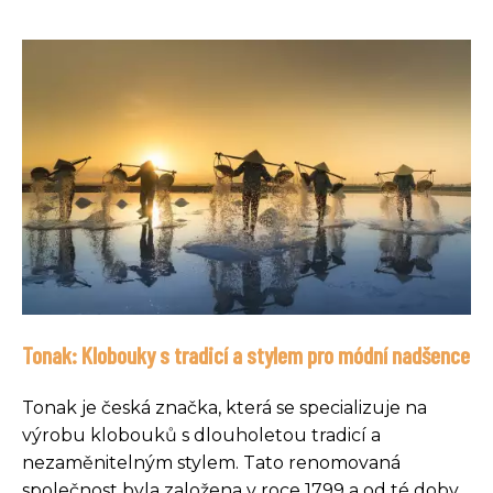
Tonak: Klobouky s tradicí a stylem pro módní nadšence
Tonak je česká značka, která se specializuje na
výrobu klobouků s dlouholetou tradicí a
nezaměnitelným stylem. Tato renomovaná
společnost byla založena v roce 1799 a od té doby