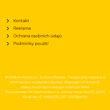
Kontakt
Reklama
Ochrana osobních údajů
Podmínky použití
© 2026 evollution.cz - Evoluce lifestylu - Časopis plný inspirace a
informací pro moderního člověka. Objevujte nové trendy,
zdravý životní styl a cestujte s námi po světě.
Provozovatel: PR Yard media s.r.o., Adresa: Nová Ves 272, 46331
Nová Ves, IČ: 07840772, DIČ: CZ07840772