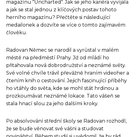
magazínu "Uncharted". Jak se jeho kariéra vyvíjala
a jak se stal jednou z klíčových postav tohoto
herního magazínu? Přečtěte si následující
medailonek a dozvíte se více o tomto zajímavém
člověku.
Radovan Němec se narodil a vyrůstal v malém
městě na předměstí Prahy. Již od mládí ho
přitahovala nová dobrodružství a neznámé světy.
Své volné chvíle trávil převážně hraním videoher a
čtením knih o cestování. Jejich fascinující příběhy
ho vtáhly do světa, kde se mohl stát hrdinou a
prozkoumávat neznámé lokace. Tato vášeň se
stala hnací silou za jeho dalšími kroky.
Po absolvování střední školy se Radovan rozhodl,
že se bude věnovat své vášni a studovat
novinářství. Během studií si uvědomil, že by rád