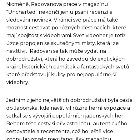
Nicméně, Radovanova práce v magazínu
"Uncharted" nekončí jen u psaní recenzí a
sledování novinek. V rámci své práce má také
možnost cestovat po různých destinacích, které
mají spojitost s videohrami. Svět videoher je totiž
úzce propojen se skutečnými místy, která lze
navštívit. Radovan se tak může vydat na
dobrodružství, která ho zavedou do exotických
krajin, historických památek a fantastických světů,
které představují kulisy pro nejpopulárnější
videohry.
Jedním z jeho největších dobrodružství byla cesta
do Japonska, kde navštívil různé herní expozice a
setkal se s vývojáři populárních japonských her.
Během této cesty si přivlastnil titul autentického
cestovatele a recenzenta, což ho ještě více
zpopularizovalo mezi fanoušky magazínu