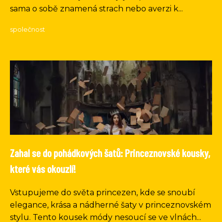
sama o sobě znamená strach nebo averzi k...
společnost
Zahal se do pohádkových šatů: Princeznovské kousky,
které vás okouzlí!
Vstupujeme do světa princezen, kde se snoubí
elegance, krása a nádherné šaty v princeznovském
stylu. Tento kousek módy nesoucí se ve vlnách...