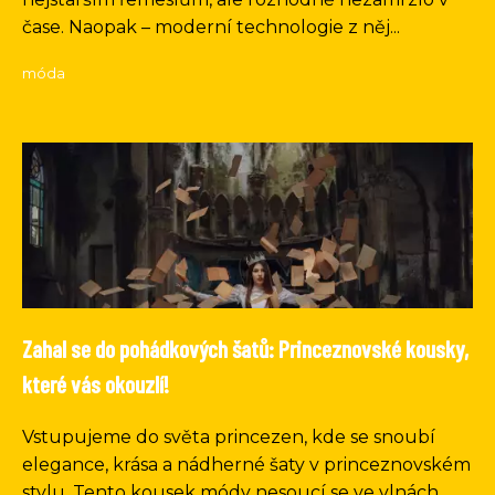
čase. Naopak – moderní technologie z něj...
móda
Zahal se do pohádkových šatů: Princeznovské kousky,
které vás okouzlí!
Vstupujeme do světa princezen, kde se snoubí
elegance, krása a nádherné šaty v princeznovském
stylu. Tento kousek módy nesoucí se ve vlnách...