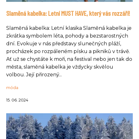
Slaměná kabelka: Letní MUST HAVE, který vás rozzáří!
Slaměná kabelka: Letní klasika Slaměná kabelka je
zkrátka symbolem léta, pohody a bezstarostných
dní. Evokuje v nás představy slunečných pláží,
procházek po rozpáleném písku a pikniků v trávě.
Ať už se chystáte k moři, na festival nebo jen tak do
města, slaměná kabelka je vždycky skvělou
volbou. Její přirozený...
móda
15. 06. 2024