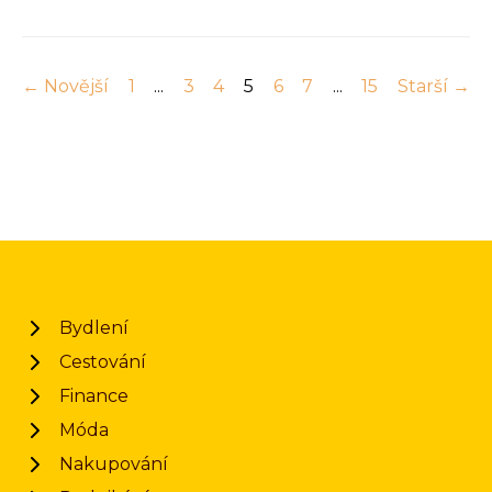
← Novější
1
...
3
4
5
6
7
...
15
Starší →
Bydlení
Cestování
Finance
Móda
Nakupování