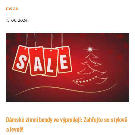
móda
15. 06. 2024
Dámské zimní bundy ve výprodeji: Zahřejte se stylově
a levně!