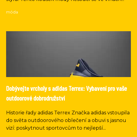
móda
Dobývejte vrcholy s adidas Terrex: Vybavení pro vaše
outdoorové dobrodružství
Historie řady adidas Terrex Značka adidas vstoupila
do světa outdoorového oblečení a obuvi s jasnou
vizí: poskytnout sportovcům to nejlepší...