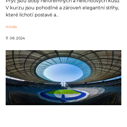
Pryč jsou doby neforemných a nelichotivých kusů.
V kurzu jsou pohodlné a zároveň elegantní střihy,
které lichotí postavě a...
móda
11. 06. 2024