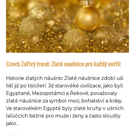
Czech Zářivý trend: Zlaté naušnice pro každý outfit
Historie zlatých náušnic Zlaté náušnice zdobí uši
lidí již po tisíciletí. Již starověké civilizace, jako byli
Egypťané, Mezopotámci a Řekové, považovaly
zlaté náušnice za symbol moci, bohatství a krásy.
Ve starověkém Egyptě byly zlaté kruhy v ušních
lalůčcích běžné pro muže i ženy a často sloužily
jako...