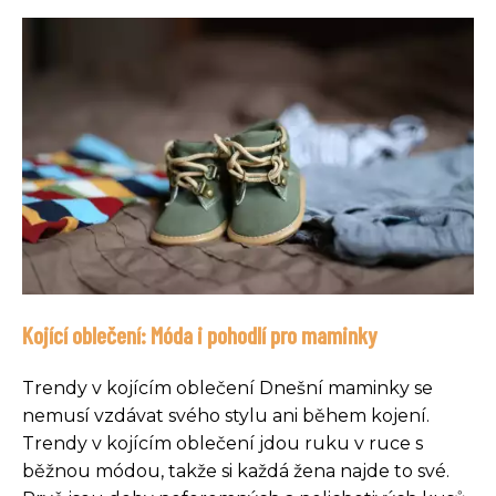
Kojící oblečení: Móda i pohodlí pro maminky
Trendy v kojícím oblečení Dnešní maminky se
nemusí vzdávat svého stylu ani během kojení.
Trendy v kojícím oblečení jdou ruku v ruce s
běžnou módou, takže si každá žena najde to své.