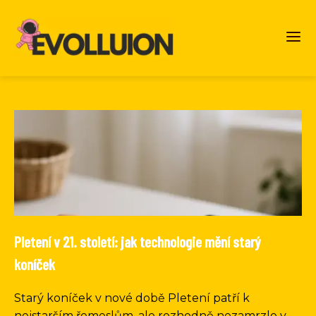
Pletení v 21. století: jak technologie mění starý
koníček
Starý koníček v nové době Pletení patří k
nejstarším řemeslům, ale rozhodně nezamrzlo v