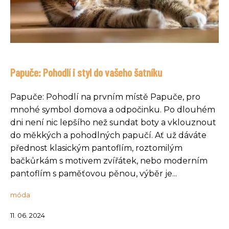
Papuče: Pohodlí i styl do vašeho šatníku
Papuče: Pohodlí na prvním místě Papuče, pro
mnohé symbol domova a odpočinku. Po dlouhém
dni není nic lepšího než sundat boty a vklouznout
do měkkých a pohodlných papučí. Ať už dáváte
přednost klasickým pantoflím, roztomilým
bačkůrkám s motivem zvířátek, nebo moderním
pantoflím s paměťovou pěnou, výběr je...
móda
11. 06. 2024